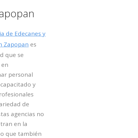
Zapopan
a de Edecanes y
n Zapopan
es
d que se
 en
ar personal
capacitado y
rofesionales
ariedad de
stas agencias no
tran en la
ino que también