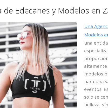
a de Edecanes y Modelos en 
Una Agenci
Modelos e
una entida
especializa
proporcion
altamente 
modelos p
para una v
eventos. E
solo se cen
belleza, s