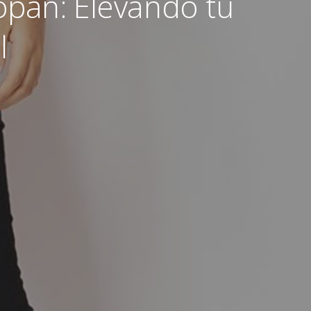
pan: Elevando tu
l